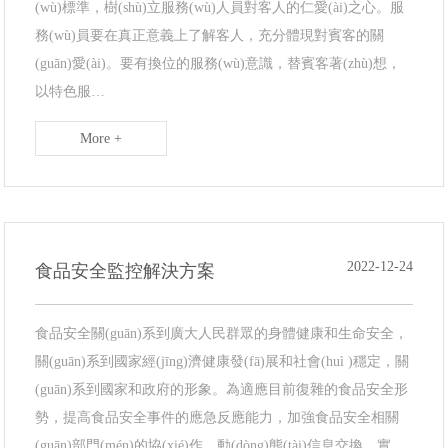
(wù)標準，樹(shù)立服務(wù)人員對客人的仁愛(ài)之心。服
務(wù)員要在真正意義上了解客人，充分體現對賓客的關
(guān)愛(ài)。要有換位的服務(wù)意識，替賓客著(zhù)想，
以特色服…
More +
2022-12-24
食品安全監控解決方案
食品安全關(guān)系到廣大人民群眾的身體健康和生命安全，
關(guān)系到國家經(jīng)濟健康發(fā)展和社會(huì )穩定，關
(guān)系到國家和政府的形象。為適應目前復雜的食品安全形
勢，提高食品安全事件的應急反應能力，加強食品安全相關
(guān)部門(mén)的協(xié)作、動(dòng)態(tài)信息交換，實