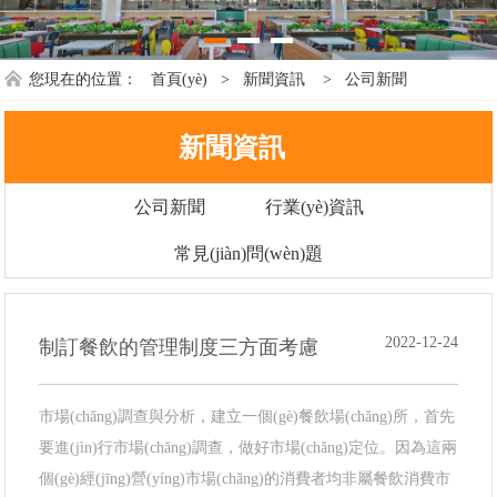
您現在的位置：
首頁(yè)
>
新聞資訊
>
公司新聞
新聞資訊
公司新聞
行業(yè)資訊
常見(jiàn)問(wèn)題
2022-12-24
制訂餐飲的管理制度三方面考慮
市場(chǎng)調查與分析，建立一個(gè)餐飲場(chǎng)所，首先
要進(jìn)行市場(chǎng)調查，做好市場(chǎng)定位。因為這兩
個(gè)經(jīng)營(yíng)市場(chǎng)的消費者均非屬餐飲消費市