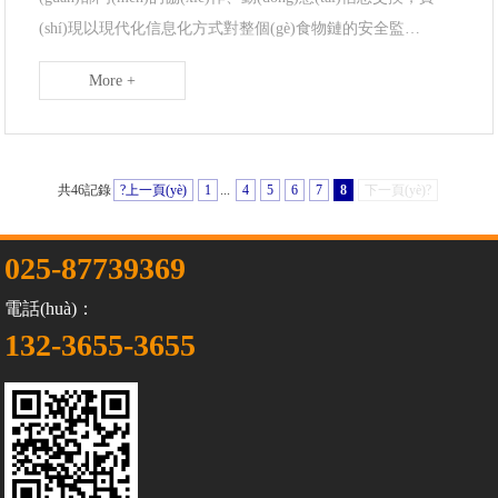
(shí)現以現代化信息化方式對整個(gè)食物鏈的安全監…
More +
共46記錄
?上一頁(yè)
1
...
4
5
6
7
8
下一頁(yè)?
025-87739369
電話(huà)：
132-3655-3655