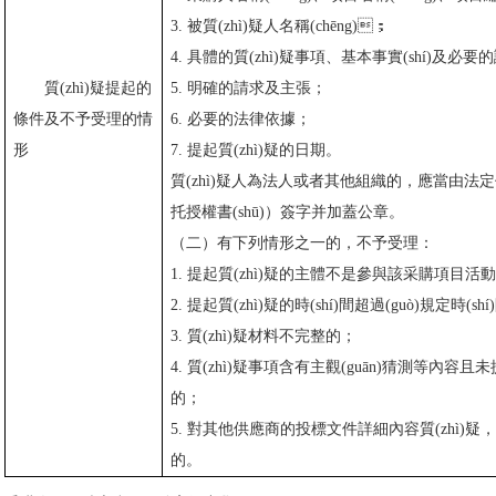
3. 被質(zhì)疑人名稱(chēng)；
4. 具體的質(zhì)疑事項、基本事實(shí)及必
質(zhì)疑提起的
5. 明確的請求及主張；
條件及不予受理的情
6. 必要的法律依據；
形
7. 提起質(zhì)疑的日期。
質(zhì)疑人為法人或者其他組織的，應當由
托授權書(shū)）簽字并加蓋公章。
（二）有下列情形之一的，不予受理：
1. 提起質(zhì)疑的主體不是參與該采購項目活動(dò
2. 提起質(zhì)疑的時(shí)間超過(guò)規定時(shí)
3. 質(zhì)疑材料不完整的；
4. 質(zhì)疑事項含有主觀(guān)猜測等內容且未
的；
5. 對其他供應商的投標文件詳細內容質(zhì)疑
的。