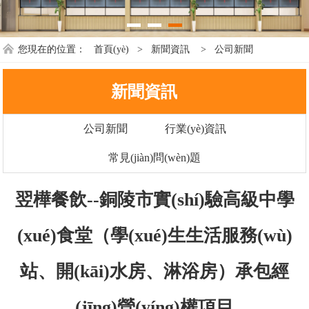
您現在的位置：
首頁(yè)
>
新聞資訊
>
公司新聞
新聞資訊
公司新聞
行業(yè)資訊
常見(jiàn)問(wèn)題
翌樺餐飲--銅陵市實(shí)驗高級中學
(xué)食堂（學(xué)生生活服務(wù)
站、開(kāi)水房、淋浴房）承包經
(jīng)營(yíng)權項目