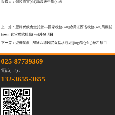
采購人：銅陵市實(shí)驗高級中學(xué)
上一篇：
翌樺餐飲食堂托管---國家稅務(wù)總局江西省稅務(wù)局機關
(guān)食堂餐飲服務(wù)外包項目
下一篇：
翌樺餐飲--灣沚區總醫院食堂承包經(jīng)營(yíng)招租項目
025-87739369
電話(huà)：
132-3655-3655