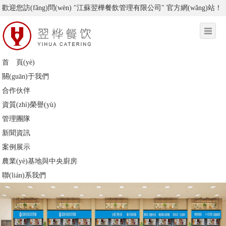
歡迎您訪(fǎng)問(wèn) "江蘇翌樺餐飲管理有限公司" 官方網(wǎng)站！
首 頁(yè)
關(guān)于我們
合作伙伴
資質(zhì)榮譽(yù)
管理團隊
新聞資訊
案例展示
農業(yè)基地與中央廚房
聯(lián)系我們