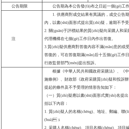
公告期限
公告期為本公告發(fā)布之日起一個(gè)
1. 供應商對成交結果有異議的，成交公告期滿
內，以書(shū)面形式提出質(zhì)疑，逾期不予
2. 關(guān)于評標結果的質(zhì)疑向采購
注
代理機構在七個(gè)工作日內作出答復。
3.質(zhì)疑供應商對答復內容不滿(mǎn)意的
答復的，可在答復期滿(mǎn)后十五個(gè)工作日
行政監督部門(mén)提出投訴。
根據《中華人民共和國政府采購法》、《中
施條例》、財政部《政府采購質(zhì)疑和投訴辦法
提起的條件及不予受理的情形告知如下：
（一）質(zhì)疑應以書(shū)面形式實(shí)名提出
括以下內容：
1. 質(zhì)疑人的名稱(chēng)、地址、郵編、聯
(huà)；
2. 采購人名稱(chēng)、項目名稱(chēng)、