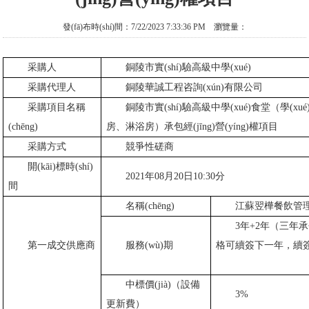
發(fā)布時(shí)間：7/22/2023 7:33:36 PM 瀏覽量：
采購人
銅陵市實(shí)驗高級中學(xué)
采購代理人
銅陵華誠工程咨詢(xún)有限公司
采購項目名稱
銅陵市實(shí)驗高級中學(xué)食堂（學(xué)生生
(chēng)
房、淋浴房）承包經(jīng)營(yíng)權項目
采購方式
競爭性磋商
開(kāi)標時(shí)
2021年08月20日10:30分
間
名稱(chēng)
江蘇翌樺餐飲管
3年+2年（三年承包期滿
第一成交供應商
服務(wù)期
格可續簽下一年，續簽
中標價(jià)（設備
3%
更新費）